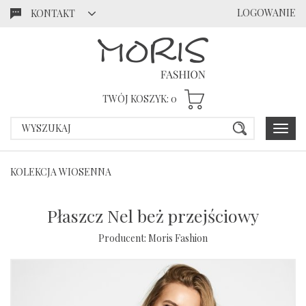
LOGOWANIE
KONTAKT
Przejdź
Przejdź
do menu
do
głównego
menu w
stopce
TWÓJ KOSZYK:
0
Poka
menu
KOLEKCJA WIOSENNA
Płaszcz Nel beż przejściowy
Producent:
Moris Fashion