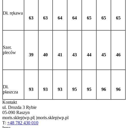
Dł. rękawa
63
63
64
64
65
65
65
Szer.
pleców
39
40
41
43
44
45
46
Dł.
93
93
93
95
95
96
96
płaszcza
Kontakt
ul. Drozda 3 Rybie
05-090 Raszyn
moris.sklep|wp.pl| |moris.sklep|wp.pl
T:
+48 782 430 010
Inne