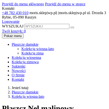
Przejdź do menu głównego
Przejdź do menu w stopce
Kontakt
+48 782 430 010
moris.sklep|wp.pl| |moris.sklep|wp.pl
ul. Drozda 3
Rybie, 05-090 Raszyn
Logowanie
WYSZUKAJ
Twój koszyk:
0
Pokaż menu
Płaszcze damskie
Kolekcja wiosna-lato
Kolekcja zima
Kolekcja wiosenna
Kolekcja zimowa
Sukienki
Nowości
O firmie
Kontakt
Jesteś tutaj:
Płaszcze damskie
Kolekcja wiosna-lato
Płaszcz Nel malinowy