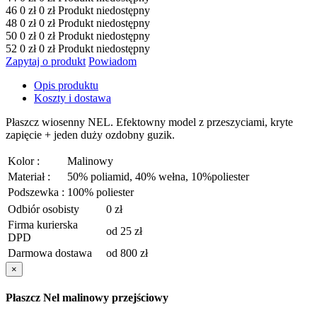
46
0
zł
0
zł
Produkt niedostępny
48
0
zł
0
zł
Produkt niedostępny
50
0
zł
0
zł
Produkt niedostępny
52
0
zł
0
zł
Produkt niedostępny
Zapytaj o produkt
Powiadom
Opis produktu
Koszty i dostawa
Płaszcz wiosenny NEL. Efektowny model z przeszyciami, kryte
zapięcie + jeden duży ozdobny guzik.
Kolor :
Malinowy
Materiał :
50% poliamid, 40% wełna, 10%poliester
Podszewka :
100% poliester
Odbiór osobisty
0 zł
Firma kurierska
od 25 zł
DPD
Darmowa dostawa
od 800 zł
×
Płaszcz Nel malinowy przejściowy