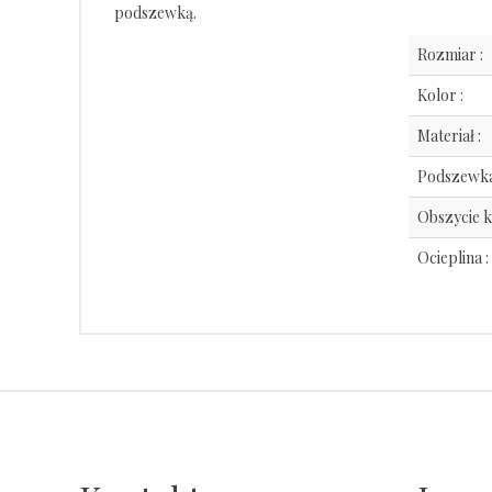
podszewką.
Rozmiar :
Kolor :
Materiał :
Podszewka
Obszycie k
Ocieplina :