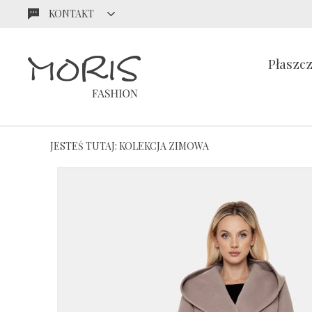
KONTAKT
Przejdź
Przejdź
do menu
do
głównego
menu w
Płaszc
stopce
JESTEŚ TUTAJ:
KOLEKCJA ZIMOWA