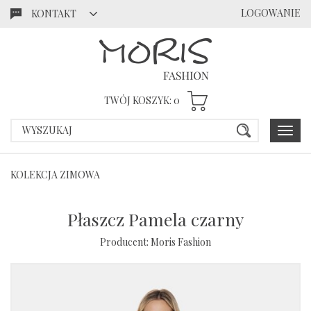
LOGOWANIE
KONTAKT
Przejdź
Przejdź
do menu
do
głównego
menu w
stopce
TWÓJ KOSZYK:
0
Poka
menu
KOLEKCJA ZIMOWA
Płaszcz Pamela czarny
Producent:
Moris Fashion