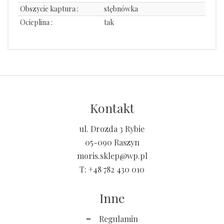
Obszycie kaptura :
stębnówka
Ocieplina :
tak
Kontakt
ul. Drozda 3 Rybie
05-090 Raszyn
moris.sklep@wp.pl
T:
+48 782 430 010
Inne
Regulamin