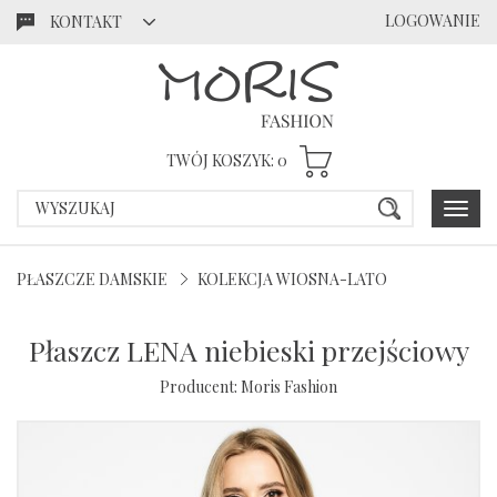
LOGOWANIE
KONTAKT
Przejdź
Przejdź
do menu
do
głównego
menu w
stopce
TWÓJ KOSZYK:
0
Poka
menu
PŁASZCZE DAMSKIE
KOLEKCJA WIOSNA-LATO
Płaszcz LENA niebieski przejściowy
Producent:
Moris Fashion