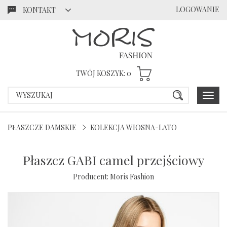
LOGOWANIE
KONTAKT
Przejdź
Przejdź
do menu
do
głównego
menu w
stopce
TWÓJ KOSZYK:
0
Poka
menu
PŁASZCZE DAMSKIE
KOLEKCJA WIOSNA-LATO
Płaszcz GABI camel przejściowy
Producent:
Moris Fashion