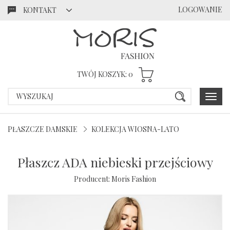
LOGOWANIE
KONTAKT
Przejdź
Przejdź
do menu
do
głównego
menu w
stopce
TWÓJ KOSZYK:
0
Poka
menu
PŁASZCZE DAMSKIE
KOLEKCJA WIOSNA-LATO
Płaszcz ADA niebieski przejściowy
Producent:
Moris Fashion