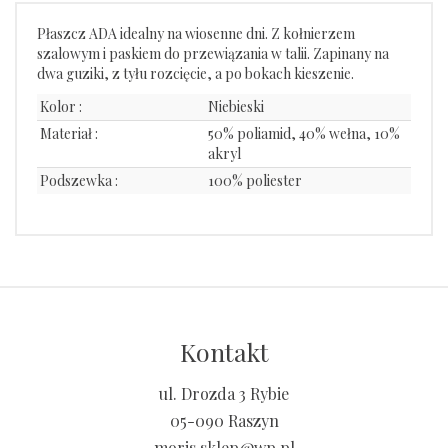
Płaszcz ADA idealny na wiosenne dni. Z kołnierzem
szalowym i paskiem do przewiązania w talii. Zapinany na
dwa guziki, z tyłu rozcięcie, a po bokach kieszenie.
Kolor :
Niebieski
Materiał :
50% poliamid, 40% wełna, 10%
akryl
Podszewka :
100% poliester
Kontakt
ul. Drozda 3 Rybie
05-090 Raszyn
moris.sklep@wp.pl