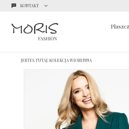
KONTAKT
Przejdź
Przejdź
do menu
do
głównego
menu w
Płaszc
stopce
JESTEŚ TUTAJ:
KOLEKCJA WIOSENNA