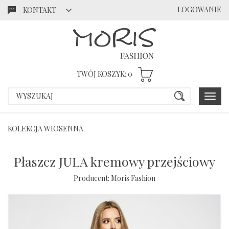
LOGOWANIE
KONTAKT
Przejdź
Przejdź
do menu
do
głównego
menu w
stopce
TWÓJ KOSZYK:
0
Poka
menu
KOLEKCJA WIOSENNA
Płaszcz JULA kremowy przejściowy
Producent:
Moris Fashion