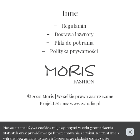
Inne
Regulamin
Dostawa i zwroty
Pliki do pobrania
Polityka prywatności
© 2020 Moris | Wszelkie prawa zastrzeżone
Projekt &
cms
:
www.zstudio.pl
Nasza strona używa cookies między innymi w celu gromadzenia
statystyk oraz prawidłowego funkcjonowania serwisu. Korzystanie z
witryny bez zmiany ustawień Twojej przegladarki oznacza, że