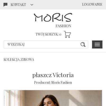
LOGOWANIE
KONTAKT
Przejdź
Przejdź
do menu
do
głównego
menu w
stopce
TWÓJ KOSZYK:
0
Poka
menu
KOLEKCJA ZIMOWA
płaszcz Victoria
Producent:
Moris Fashion