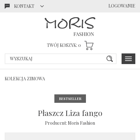
LOGOWANIE
KONTAKT
Przejdź
Przejdź
do menu
do
głównego
menu w
stopce
TWÓJ KOSZYK:
0
Poka
menu
KOLEKCJA ZIMOWA
Płaszcz Liza fango
Producent:
Moris Fashion